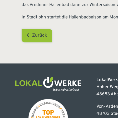
das Vredener Hallenbad dann zur Wintersaison w
In Stadtlohn startet die Hallenbadsaison am Mon
Zurück
LokalWer
Hoher Weg
48683 Ah
Von-Arden
48703 Sta