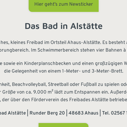
Hier geht’s zum Newsticker
Das Bad in Alstätte
dliches, kleines Freibad im Ortsteil Ahaus-Alstätte. Es bes
rungbereich. Im Schwimmerbereich stehen vier Bahnen à 
e sowie ein Kinderplanschbecken und einen großzügigen W
die Gelegenheit von einem 1-Meter- und 3-Meter-Brett.
chkeit, Beachvolleyball, Streetball oder Fußball zu spielen
er Größe von ca. 9.000 m² lädt zum Entspannen ein. Außer
, der über den Förderverein des Freibades Alstätte betriebe
bad Alstätte | Runder Berg 20 | 48683 Ahaus | Tel. 02567