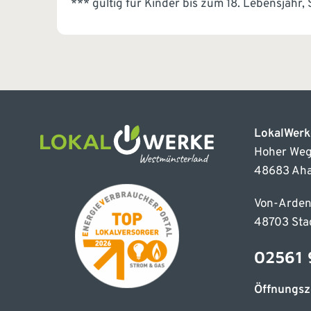
*** gültig für Kinder bis zum 18. Lebensjahr,
LokalWer
Hoher Weg
48683 Ah
Von-Arden
48703 Sta
02561 
Öffnungsz