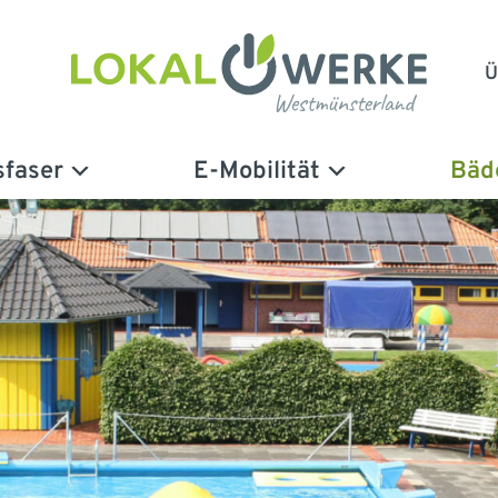
Ü
sfaser
E-Mobilität
Bäd