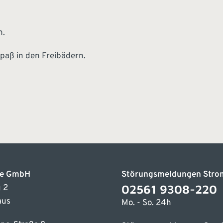
n.
Spaß in den Freibädern.
ke GmbH
Störungsmeldungen Stro
02561 9308-220
 2
aus
Mo. - So. 24h