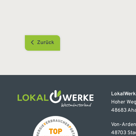
Zurück
LokalWer
Hoher Weg
48683 Ah
Von-Arden
48703 Sta