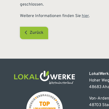
geschlossen.
Weitere Informationen finden Sie
hier
.
Zurück
LokalWer
Hoher Weg
48683 Ah
Von-Arden
48703 Sta