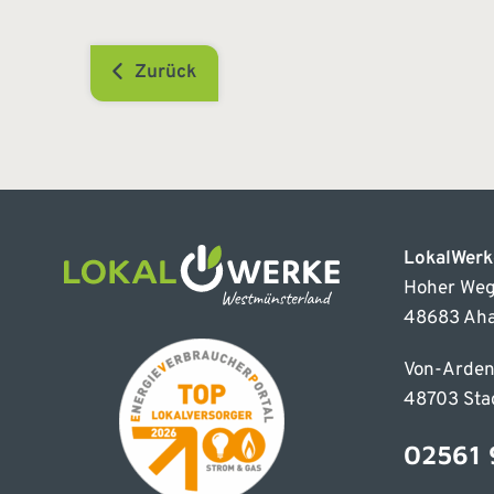
Zurück
LokalWer
Hoher Weg
48683 Ah
Von-Arden
48703 Sta
02561 